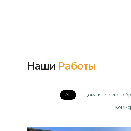
Наши
Работы
All
Дома из клееного б
Коммер